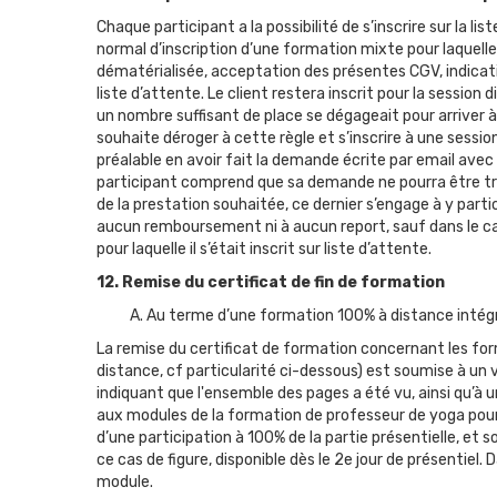
Chaque participant a la possibilité de s’inscrire sur la l
normal d’inscription d’une formation mixte pour laquelle
dématérialisée, acceptation des présentes CGV, indica
liste d’attente. Le client restera inscrit pour la session
un nombre suffisant de place se dégageait pour arriver à
souhaite déroger à cette règle et s’inscrire à une sessi
préalable en avoir fait la demande écrite par email avec
participant comprend que sa demande ne pourra être trait
de la prestation souhaitée, ce dernier s’engage à y part
aucun remboursement ni à aucun report, sauf dans le ca
pour laquelle il s’était inscrit sur liste d’attente.
12. Remise du certificat de fin de formation
A. Au terme d’une formation 100% à distance intég
La remise du certificat de formation concernant les form
distance, cf particularité ci-dessous) est soumise à un
indiquant que l'ensemble des pages a été vu, ainsi qu’à
aux modules de la formation de professeur de yoga pour 
d’une participation à 100% de la partie présentielle, e
ce cas de figure, disponible dès le 2e jour de présentiel
module.