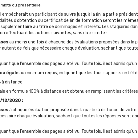
mixte ou présentielle :
 empêcherait un participant de suivre jusqu’à la fin la partie présid
dalités d’obtention du certificat de fin de formation seront les même
supplémentaire au titre de dommages et intérêts. Les stagiaires dans
en effectuant les actions suivantes, sans date limite :
nses
au moins une fois à chacune des évaluations proposées dans la p
autant de fois que nécessaire chaque évaluation, sachant que toute
quant que l'ensemble des pages a été vu. Toutefois, il est admis qu'
 ou égale
au minimum requis, indiquant que les tous supports ont été
% à distance
ale en formule 100% à distance est obtenu en remplissant les critères
1/12/2020 :
nses
à chaque évaluation proposée dans la partie à distance de votre 
essaire chaque évaluation, sachant que toutes les réponses sont co
quant que l'ensemble des pages a été vu. Toutefois, il est admis qu'