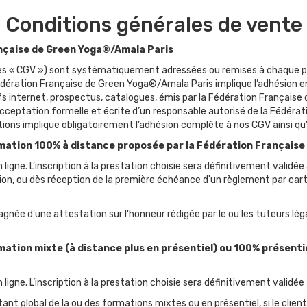
Conditions générales de vente
rançaise de Green Yoga®/Amala Paris
 les « CGV ») sont systématiquement adressées ou remises à chaque p
ération Française de Green Yoga®/Amala Paris implique l’adhésion ent
fs internet, prospectus, catalogues, émis par la Fédération Française
 acceptation formelle et écrite d’un responsable autorisé de la Fédéra
tations implique obligatoirement l’adhésion complète à nos CGV ainsi qu
ormation 100% à distance proposée par la Fédération Français
r en ligne. L’inscription à la prestation choisie sera définitivement va
ction, ou dès réception de la première échéance d'un règlement par c
pagnée d'une attestation sur l'honneur rédigée par le ou les tuteurs 
rmation mixte (à distance plus en présentiel) ou 100% présenti
n ligne. L’inscription à la prestation choisie sera définitivement validée 
t global de la ou des formations mixtes ou en présentiel, si le clien