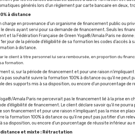
matiques générés lors d’un règlement par carte bancaire en deux, troi
00% à distance
e en charge en provenance d’un organisme de financement public ou privé,
e devis ayant servi pour sa demande de financement. Seuls les finan
ent et la Fédération Française de Green Yoga®/Amala Paris ne donne p
u 1er jour de la période d’éligibilité de sa formation les codes d’accès
ation à distance.
r le client à titre personnel lui sera remboursée, en proportion du fina
sa formation.
ent si, sur la période de financement et pour une raison n’impliquant
’a pas souhaité suivre la formation 100% à distance ou qu’il ne peut pa
mble des supports mis à sa disposition, ou encore d’un pourcentage de
Yoga®/Amala Paris ne percevrait pas le financement lié à la prise en c
de d’éligibilité de financement. Le client déclare savoir qu’il ne pourr
de son financement et pour une raison n’impliquant pas la mise en pla
vre la formation 100% à distance ou qu’il ne peut pas justifier d’un rel
 à sa disposition, ou encore d’un pourcentage de réussite inférieur a
 distance et mixte : Rétractation