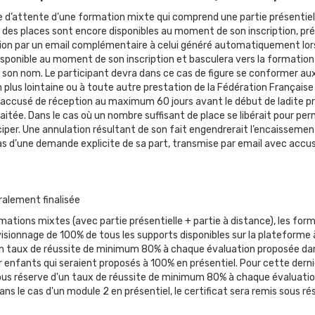
iste d’attente d’une formation mixte qui comprend une partie présentiell
 des places sont encore disponibles au moment de son inscription, préc
tion par un email complémentaire à celui généré automatiquement lor
 disponible au moment de son inscription et basculera vers la formation à
 son nom. Le participant devra dans ce cas de figure se conformer aux d
on plus lointaine ou à toute autre prestation de la Fédération Français
 accusé de réception au maximum 60 jours avant le début de ladite pres
ée. Dans le cas où un nombre suffisant de place se libérait pour perm
iciper. Une annulation résultant de son fait engendrerait l’encaissemen
s d’une demande explicite de sa part, transmise par email avec accu
ralement finalisée
ations mixtes (avec partie présentielle + partie à distance), les form
 visionnage de 100% de tous les supports disponibles sur la plateform
 un taux de réussite de minimum 80% à chaque évaluation proposée dans
enfants qui seraient proposés à 100% en présentiel. Pour cette derniè
t sous réserve d'un taux de réussite de minimum 80% à chaque évaluati
. Dans le cas d'un module 2 en présentiel, le certificat sera remis sous