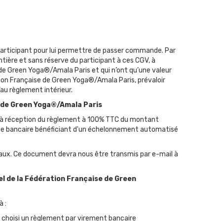
articipant pour lui permettre de passer commande. Par
ière et sans réserve du participant à ces CGV, à
 de Green Yoga®/Amala Paris et qui n’ont qu’une valeur
tion Française de Green Yoga®/Amala Paris, prévaloir
’au règlement intérieur.
e de Green Yoga®/Amala Paris
lidée à réception du règlement à 100% TTC du montant
arte bancaire bénéficiant d'un échelonnement automatisé
légaux. Ce document devra nous être transmis par e-mail à
el de la Fédération Française de Green
à :
t choisi un règlement par virement bancaire