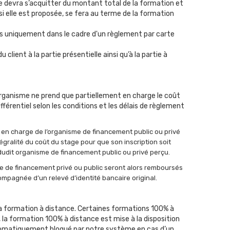
re devra s’acquitter du montant total de la formation et
, si elle est proposée, se fera au terme de la formation
és uniquement dans le cadre d'un règlement par carte
lient à la partie présentielle ainsi qu’à la partie à
 organisme ne prend que partiellement en charge le coût
fférentiel selon les conditions et les délais de règlement
se en charge de l’organisme de financement public ou privé
tégralité du coût du stage pour que son inscription soit
dudit organisme de financement public ou privé perçu.
me de financement privé ou public seront alors remboursés
pagnée d’un relevé d’identité bancaire original.
 la formation à distance. Certaines formations 100% à
, la formation 100% à distance est mise à la disposition
automatiquement bloqué par notre système en cas d’un