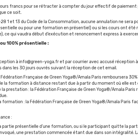
) jours francs pour se rétracter à compter du jour effectif de paiement
ue ce soit.
-28 1 et 13 du Code de la Consommation, aucune annulation ne sera po
ntielle ou pour une formation en présentiel) ou si les cours ont été 
), ce qui vaudra début d’exécution et renoncement express à exercer 
ou 100% présentielle :
ception à info@green-yoga.fr et par courrier avec accusé réception à l
ns les 30 jours ouvrés suivant la réception de cet email.
: la Fédération Française de Green Yoga®/Amala Paris remboursera 30
ie de la formation à distance restant due à partir du moment où elle e
 de la prestation : la Fédération Française de Green Yoga®/Amala Par
due.
 la formation : la Fédération Française de Green Yoga®/Amala Paris fa
tance :
a partie présentielle d’une formation, ou si le participant quitte la par
invoqué, une prestation commencée étant due dans son intégralité. La r