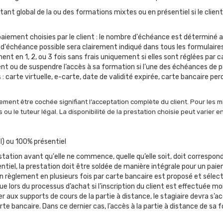
nt global de la ou des formations mixtes ou en présentiel si le clien
iement choisies par le client : le nombre d'échéance est déterminé au
e d'échéance possible sera clairement indiqué dans tous les formulaires
nt en 1, 2, ou 3 fois sans frais uniquement si elles sont réglées par c
client ou de suspendre l’accès à sa formation si l’une des échéances de
 : carte virtuelle, e-carte, date de validité expirée, carte bancaire 
ment être cochée signifiant l’acceptation complète du client. Pour les mi
u le tuteur légal. La disponibilité de la prestation choisie peut varier e
l) ou 100% présentiel
station avant qu'elle ne commence, quelle qu’elle soit, doit correspond
tiel, la prestation doit être soldée de manière intégrale pour un pai
 règlement en plusieurs fois par carte bancaire est proposé et sélect
lors du processus d’achat si l’inscription du client est effectuée moi
 aux supports de cours de la partie à distance, le stagiaire devra s’ac
rte bancaire. Dans ce dernier cas, l’accès à la partie à distance de 