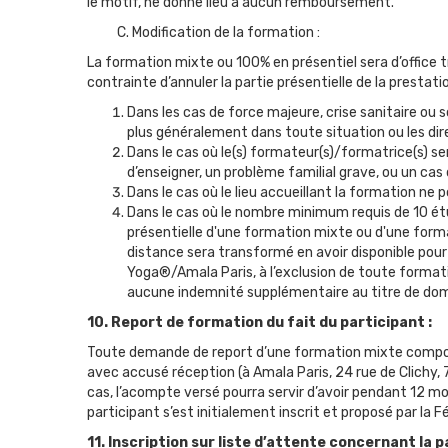
le motif, ne donne lieu à aucun remboursement.
C. Modification de la formation :
La formation mixte ou 100% en présentiel sera d’office
contrainte d’annuler la partie présentielle de la prestati
Dans les cas de force majeure, crise sanitaire ou
plus généralement dans toute situation ou les dire
Dans le cas où le(s) formateur(s)/formatrice(s) se
d’enseigner, un problème familial grave, ou un cas
Dans le cas où le lieu accueillant la formation ne
Dans le cas où le nombre minimum requis de 10 étud
présentielle d'une formation mixte ou d'une format
distance sera transformé en avoir disponible pou
Yoga®/Amala Paris, à l’exclusion de toute formati
aucune indemnité supplémentaire au titre de do
10. Report de formation du fait du participant :
Toute demande de report d’une formation mixte comporta
avec accusé réception (à Amala Paris, 24 rue de Clichy,
cas, l’acompte versé pourra servir d’avoir pendant 12 m
participant s’est initialement inscrit et proposé par l
11. Inscription sur liste d’attente concernant la 