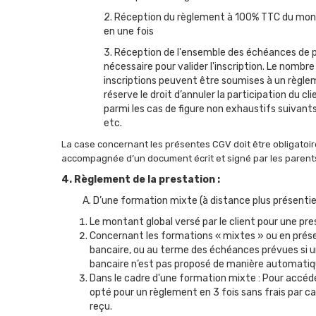
2. Réception du règlement à 100% TTC du monta
en une fois
3. Réception de l'ensemble des échéances de pa
nécessaire pour valider l'inscription. Le nombr
inscriptions peuvent être soumises à un règleme
réserve le droit d’annuler la participation du 
parmi les cas de figure non exhaustifs suivants
etc.
La case concernant les présentes CGV doit être obligatoire
accompagnée d’un document écrit et signé par les parents o
4. Règlement de la prestation :
A. D’une formation mixte (à distance plus présentie
Le montant global versé par le client pour une pre
Concernant les formations « mixtes » ou en présen
bancaire, ou au terme des échéances prévues si un
bancaire n’est pas proposé de manière automatique 
Dans le cadre d'une formation mixte : Pour accéder
opté pour un règlement en 3 fois sans frais par ca
reçu.