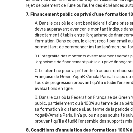
rejet de paiement de l’une ou l’autre des échéances auto
7. Financement public ou privé d’une formation 1
A. Dans le cas où le client bénéficierait d’une pris
devra auparavant avancer le montant indiqué dans l
directement établis entre l’organisme de financem
formation. Dans ce cas, le client reçoit par email a
permettant de commencer instantanément sa form
B.L’intégralité des montants éventuellement versés pa
l’organisme de financement public ou privé finançant 
C. Le client ne pourra prétendre à aucun remboursem
Française de Green Yoga®/Amala Paris, il n’a pu ou n
taux de progression prouvant qu’il a étudié l’ense
évaluations en ligne.
D. Dans le cas où la Fédération Française de Green 
public, partiellement ou à 100% au terme de sa pério
sa formation à distance si, au terme de la période 
Yoga®/Amala Paris, il n’a pu ou n’a pas souhaité sui
prouvant qu’il a étudié l’ensemble des supports mis
8. Conditions d’annulation des formations 100% à