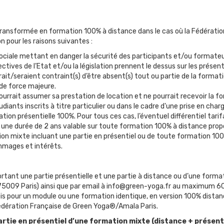
 transformée en formation 100% à distance dans le cas où la Fédérati
on pour les raisons suivantes :
 sociale mettant en danger la sécurité des participants et/ou formate
ctives de l’Etat et/ou la législation prennent le dessus sur les présen
rait/seraient contraint(s) d’être absent(s) tout ou partie de la forma
 de force majeure.
 pourrait assumer sa prestation de location et ne pourrait recevoir la 
iants inscrits à titre particulier ou dans le cadre d'une prise en char
ion présentielle 100%. Pour tous ces cas, l’éventuel différentiel tari
r une durée de 2 ans valable sur toute formation 100% à distance prop
on mixte incluant une partie en présentiel ou de toute formation 100
mmages et intérêts.
nt une partie présentielle et une partie à distance ou d’une formati
 75009 Paris) ainsi que par email à info@green-yoga.fr au maximum 60 j
ois pour un module ou une formation identique, en version 100% distanc
a Fédération Française de Green Yoga®/Amala Paris.
partie en présentiel d’une formation mixte (distance + présent