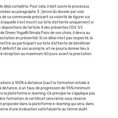
e déjà complète. Pour cela, il doit suivre le processus
isées au paragraphe 3 ; (envoi du dossier par voie
s de sa commande précisant sa volonté de figurer sur
 laquelle il est inscrit sur liste d’attente uniquement si
ispositions de l’article 4 des présentes CGV. S’il
e de Green Yoga®/Amala Paris de son choix, il devra au
tation en présentiel. Si ce délai n’est pas respecté, le
ettre au participant sur liste d’attente de bénéficier
t définitif de son acompte, et ne pourra donner lieu à
sé réception au maximum 60 jours avant la prestation
ations à 100% à distance (sauf la formation initiale à
e à distance, à un taux de progression de 95% minimum
 la plateforme e-learning. Ce principe ne s’applique pas
re formation, le certificat sera remis sous réserve
on proposée dans la plateforme e-learning qui sera, dans
 réserve d'une évaluation satisfaisante au terme dudit