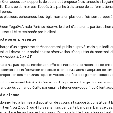
: Si un accès aux supports de cours est proposé à distance, le stagiai
ielle. Dans ce dernier cas, l’accès à la partie à distance de sa formation
l perçu.
ec plusieurs échéances. Les règlements en plusieurs fois sont propos
een Yoga®/Amala Paris se réserve le droit d’annuler la participation du c
isse lui être réclamée par le client.
ixte ou en présentiel
n charge d’un organisme de financement public ou privé, mais que ledit
ient qui devra, pour maintenir sa réservation, s’acquitter du montant di
aragraphes 4.A et 4.B.
is n’a pas reçu la notification officielle indiquant les modalités de pri
entielle de la formation choisie, le client devra alors s’acquitter de l’in
proportion des montants reçus et versés une fois le règlement complet 
nt officiellement bénéficié d’un accord de prise en charge d’un organis
ris après demande écrite par email à info@green-yoga.fr du Client accom
 à distance
 donner lieu à la mise à disposition des cours et supports constituant
t en 1, ou 2, ou 3, ou 4 fois sans frais par carte bancaire. Dans ce cas
glement par les instances bancaires. L’accès à ladite formation est 