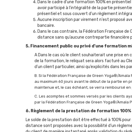
Dans le cadre d'une formation 100% en présentiel 
avoir participé à l'intégralité de la partie présent
présentiel et sous couvert d'un règlement intégra
Aucune inscription par virement n'est proposé av
bancaire.
Dans le cas contraire, la Fédération Française de Gr
distance sans qu’aucune contrepartie financière pu
5. Financement public ou privé d’une formation m
A Dans le cas où le client souhaiterait une prise e
de la formation, le reliquat sera alors facturé au Cl
d’un client particulier, ainsi qu’explicités dans les p
B. Si la Fédération Française de Green Yoga®/Amala Par
au maximum 60 jours avant le début de la partie en prés
maintenue et, le cas échéant, se verra remboursé en 
C. Les acomptes et sommes versés par les clients aya
par la Fédération Française de Green Yoga®/Amala Pa
6. Règlement de la prestation de formation 100%
Le solde de la prestation doit être effectué à 100% pour
distance sont proposées avec la possibilité d’un règlemen
du client de manière instantané après validation du rè